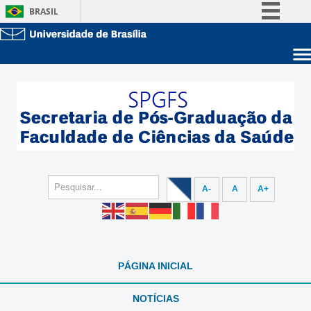
BRASIL
Simplifique!
Comunica BR
Sobre a UnB
Participe
Unidades acadêmicas
Acesso à informação
Estude na UnB
Graduação
Legislação
Pós-Graduação
Administração
Canais
Servidor
A-
A
A+
PÁGINA INICIAL
NOTÍCIAS